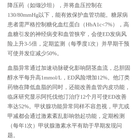
降压药（如缬沙坦），并将血压控制在
130/80mmHg以下，能有效保护血管功能。糖尿病
患者需严格控制糖化血红蛋白（HbA1c<7%），高
血糖引发的神经病变和血管狭窄，会使ED发病风
险上升3-5倍，定期监测（每季度1次）并早期干预
可使并发症减少50%。
血脂异常通过加速动脉硬化影响阴茎血流，总胆固
醇水平每升高1mmol/L，ED风险增加12%。他汀类
药物在降低血脂的同时，还能改善血管内皮功能，
临床研究显示阿托伐他汀治疗12个月可使ED改善
率达52%。甲状腺功能异常同样不容忽视，甲亢或
甲减都会通过激素紊乱影响勃起功能，定期检测
（每年1次）甲状腺激素水平有助于早期发现问
题。