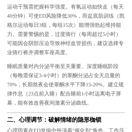
运动干预需把握科学强度。有氧运动如快走（每天
40分钟）可使ED风险降低30%，而盆底肌训练（凯
格尔运动每日3组，每组15次）能增强勃起维持能
力。需要警惕的是，过度骑行（每周超过5小时）
可能因会阴部压迫导致神经血管损伤，建议选择专
业骑行裤并调整车座高度。
睡眠质量对内分泌平衡至关重要。深度睡眠阶段
（每晚需保证3-4小时）的睾酮分泌占全天总量的
70%，长期熬夜会使睾酮水平下降15-20%。建立规
律作息（23点前入睡）配合睡前1小时远离电子屏
幕，能有效改善夜间激素分泌曲线。
二、心理调节：破解情绪的隐形枷锁
心理因素在ED发病中扮演着"催化剂"角色。工作压