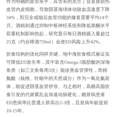
作为明确的血管杀手，其含有的尼古丁会直接损伤
血管内皮细胞，导致阴茎海绵体动脉血流速度下降
34%，而完全戒烟后血管功能的修复需要平均14个
月。酒精则通过抑制中枢神经系统和降低睾酮水平
双重机制影响勃起，研究显示每日酒精摄入量超过
25克（约合啤酒750ml）会使ED风险上升42%。
饮食结构的优化同样关键。地中海饮食模式被证实
可降低ED发生率，其中富含Omega-3脂肪酸的深海
鱼类（如三文鱼每周3次）能改善血管弹性，而精
氨酸（核桃、牡蛎中的天然成分）作为一氧化氮前
体，能促进阴茎血管舒张。与之相对，高糖高脂饮
食引发的代谢紊乱会加速动脉硬化，糖尿病患者
ED患病率比普通人群高出2-3倍，且发病年龄提前
10-15年。