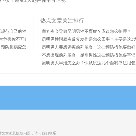
症状？造成2大危害你不可轻视！
热点文章关注排行
应规范自己的性生活！
·
睾丸炎会导致昆明男性不育症？应该怎么护理？
大危害你不可轻视！
·
昆明男性附睾炎反复发作是怎么回事？主要是这3
？预防梅病应怎么做！
·
昆明男人要想远离前列腺炎，这些预防措施要做好
·
不想出现前列腺炎，昆明男性这些预防措施要牢记
·
昆明男人早泄怎么办？快试试这几个自我疗法很管
站文章涉及版权问题，请与我们联系