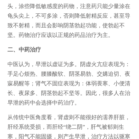
头，涂些降低敏感度的药物，注意药只能少量涂在
龟头尖上，不可多涂，否则降低射精反应，甚至导
致不射精，而且会影响阴茎勃起功能，使勃起不
坚。药物治疗应该以正规的药品治疗为主。
二、中药治疗
中医认为，早泄以虚证为多。阴虚火亢症表现为：
手足心烦热、腰膝酸软、阴茎易勃、交媾迫切、夜
寐易醒等；肾气不固症表现为：体弱畏寒、小便清
长、夜尿多、阴茎勃起不坚等。因此，很多人在治
早泄的药中会选择中药治疗。
从传统中医角度看，肾虚则不能很好的濡养肝脏，
肝经系统受损，而肝经“绕二阴”，肝气被郁则生
寒，阳气不能固摄，则产生早泄，治疗方法以驱寒